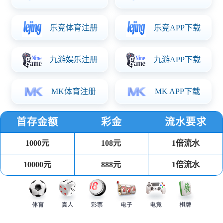
首页
体育热点
正文
中超联赛第18轮的一场焦点战中，武汉三镇与成都蓉城激战
至最后时刻，主队凭借一粒极具争议的进球被吹越位而错失
绝杀，最终以1-1的比分握手言和。慢镜回放显示，这粒被取
消的进球在越位判定上仅差毫厘，堪称“体毛级”争议，赛后
迅速在球迷和媒体中引发激烈讨论，将判罚的精确性与足球
比赛的观赏性之间的张力再次推向风口浪尖。